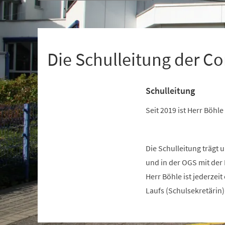
+
1
Die Schulleitung der C
Schulleitung
Seit 2019 ist Herr Böh
Die Schulleitung trägt 
und in der OGS mit der
Herr Böhle ist jederzei
Laufs (Schulsekretärin)