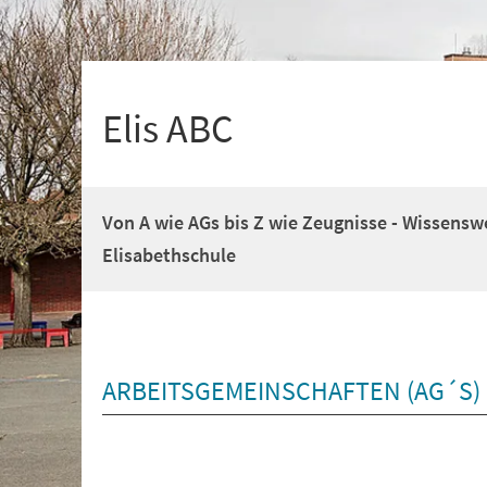
+
1
Elis ABC
Von A wie AGs bis Z wie Zeugnisse - Wissensw
Elisabethschule
ARBEITSGEMEINSCHAFTEN (AG´S)