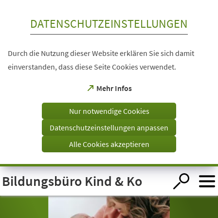
Inhalt anspringen
DATENSCHUTZEINSTELLUNGEN
Durch die Nutzung dieser Website erklären Sie sich damit
einverstanden, dass diese Seite Cookies verwendet.
(Öffnet
Mehr Infos
in
einem
Nur notwendige Cookies
neuen
Tab)
Datenschutzeinstellungen anpassen
Alle Cookies akzeptieren
Visuelle
Bildungsbüro Kind & Ko
Assistenzsoftware
öffnen.