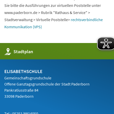
Sie bitte die Ausführungen zur virtuellen Poststelle unter
www.paderborn.de > Rubrik "Rathaus & Service" >
Stadtverwaltung > Virtuelle Poststelle>
rechtsverbindliche
Kommunikation (VPS)
(Öffnet
Stadtplan
in
einem
neuen
Tab)
ELISABETHSCHULE
Gemeinschaftsgrundschule
Offene Ganztagsgrundschule der Stadt Paderborn
Pankratiusstraße 84
33098 Paderborn
Tel.: 05251/8814050