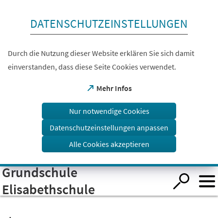
Inhalt anspringen
DATENSCHUTZEINSTELLUNGEN
Durch die Nutzung dieser Website erklären Sie sich damit
einverstanden, dass diese Seite Cookies verwendet.
(Öffnet
Mehr Infos
in
einem
Nur notwendige Cookies
neuen
Tab)
Datenschutzeinstellungen anpassen
Alle Cookies akzeptieren
Grundschule
Visuelle
Assistenzsoftware
öffnen.
Elisabethschule