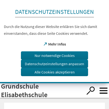
Inhalt anspringen
DATENSCHUTZEINSTELLUNGEN
Durch die Nutzung dieser Website erklären Sie sich damit
einverstanden, dass diese Seite Cookies verwendet.
(Öffnet
Mehr Infos
in
einem
Nur notwendige Cookies
neuen
Tab)
Datenschutzeinstellungen anpassen
Alle Cookies akzeptieren
Grundschule
Visuelle
Assistenzsoftware
öffnen.
Elisabethschule