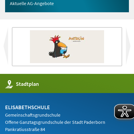
Aktuelle AG-Angebote
vor
(Öffnet
Stadtplan
in
einem
neuen
Tab)
ELISABETHSCHULE
Gemeinschaftsgrundschule
Offene Ganztagsgrundschule der Stadt Paderborn
Pankratiusstraße 84