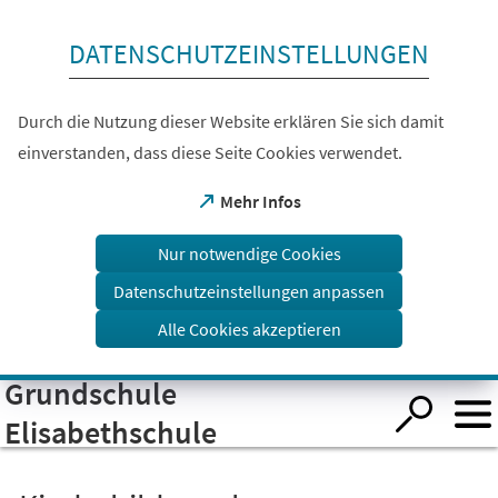
Inhalt anspringen
DATENSCHUTZEINSTELLUNGEN
Durch die Nutzung dieser Website erklären Sie sich damit
einverstanden, dass diese Seite Cookies verwendet.
(Öffnet
Mehr Infos
in
einem
Nur notwendige Cookies
neuen
Tab)
Datenschutzeinstellungen anpassen
Alle Cookies akzeptieren
Grundschule
Visuelle
Assistenzsoftware
öffnen.
Elisabethschule