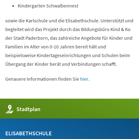
Kindergarten Schwalbennest
sowie die Karlschule und die Elisabethschule. Unterstützt und
begleitet wird das Projekt durch das Bildungsbüro Kind & Ko
der Stadt Paderborn, das zahlreiche Angebote für Kinder und
Familien im Alter von 0-10 Jahren bereit hält und
beispielsweise Kindertageseinrichtungen und Schulen beim
Übergang der Kinder berät und Verbindungen schafft.
(Öffnet
Genauere Informationen finden Sie
hier
.
in
einem
neuen
(Öffnet
Stadtplan
Tab)
in
einem
neuen
Tab)
ELISABETHSCHULE