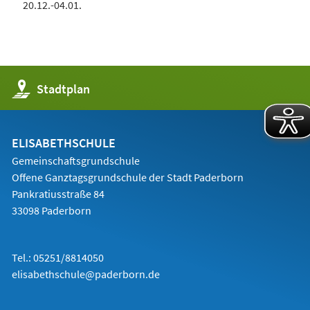
20.12.-04.01.
(Öffnet
Stadtplan
in
einem
neuen
Tab)
ELISABETHSCHULE
Gemeinschaftsgrundschule
Offene Ganztagsgrundschule der Stadt Paderborn
Pankratiusstraße 84
33098 Paderborn
Tel.: 05251/8814050
elisabethschule@paderborn.de