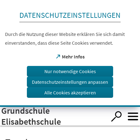
Inhalt anspringen
DATENSCHUTZEINSTELLUNGEN
Durch die Nutzung dieser Website erklären Sie sich damit
einverstanden, dass diese Seite Cookies verwendet.
(Öffnet
Mehr Infos
in
einem
Nur notwendige Cookies
neuen
Tab)
Datenschutzeinstellungen anpassen
Alle Cookies akzeptieren
Grundschule
Visuelle
Assistenzsoftware
öffnen.
Elisabethschule