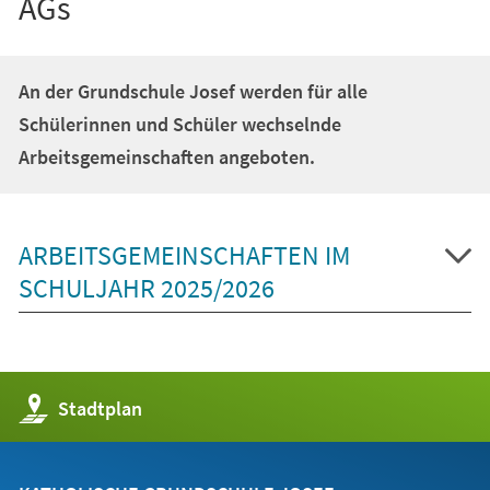
AGs
An der Grundschule Josef werden für alle
Schülerinnen und Schüler wechselnde
Arbeitsgemeinschaften angeboten.
ARBEITSGEMEINSCHAFTEN IM
SCHULJAHR 2025/2026
(Öffnet
Stadtplan
in
einem
neuen
Tab)