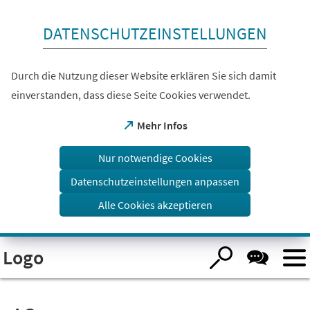
Inhalt anspringen
DATENSCHUTZEINSTELLUNGEN
Durch die Nutzung dieser Website erklären Sie sich damit
einverstanden, dass diese Seite Cookies verwendet.
(Öffnet
Mehr Infos
in
einem
Nur notwendige Cookies
neuen
Tab)
Datenschutzeinstellungen anpassen
Alle Cookies akzeptieren
Visuelle
Logo
Assistenzsoftware
öffnen.