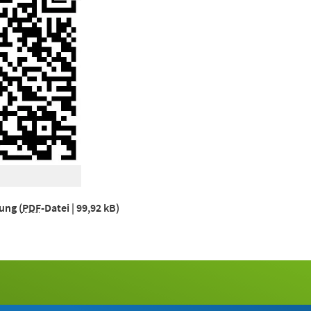
gung
PDF
-Datei
99,92 kB