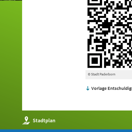
© Stadt Paderborn
Vorlage Entschuldi
(Öffnet
Stadtplan
in
einem