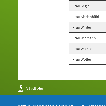
Frau Segin
Frau Siedenbühl
Frau Winter
Frau Wiemann
Frau Wiehle
Frau Wölfer
(Öffnet
Stadtplan
in
einem
neuen
Tab)