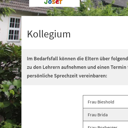
+
1
Kollegium
Im Bedarfsfall können die Eltern über folgen
zu den Lehrern aufnehmen und einen Termin f
persönliche Sprechzeit vereinbaren:
Frau Bieshold
Frau Brida
Frau Boxberger