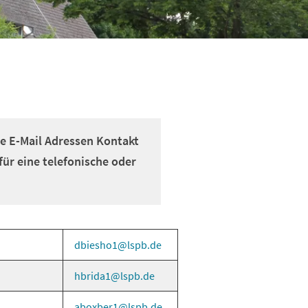
de E-Mail Adressen Kontakt
ür eine telefonische oder
dbiesho1
lspb
de
hbrida1
lspb
de
aboxber1
lspb
de