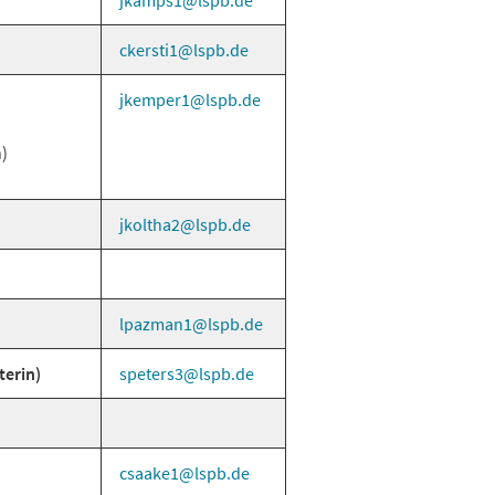
jkamps1
lspb
de
ckersti1
lspb
de
jkemper1
lspb
de
)
jkoltha2
lspb
de
lpazman1
lspb
de
terin)
speters3
lspb
de
csaake1
lspb
de