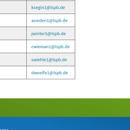
ksegin1
lspb
de
asieden1
lspb
de
jwinter5
lspb
de
cwieman1
lspb
de
swiehle1
lspb
de
dwoelfe1
lspb
de