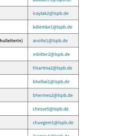
icaylak2
lspb
de
kdiemke1
lspb
de
chulleiterin)
anolte1
lspb
de
mbitter2
lspb
de
hhartma2
lspb
de
bhellwi1
lspb
de
bhermes2
lspb
de
chesse5
lspb
de
chuegem1
lspb
de