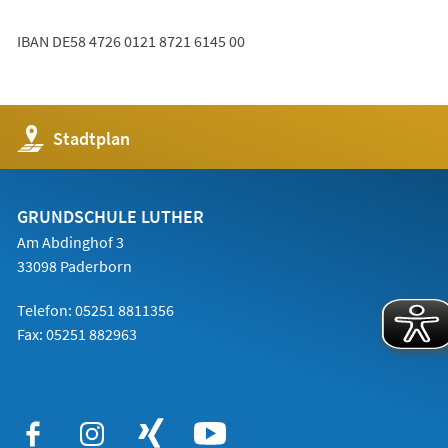
IBAN DE58 4726 0121 8721 6145 00
(Öffnet
Stadtplan
in
einem
neuen
Tab)
GRUNDSCHULE LUTHER
Am Abdinghof 3
33098 Paderborn
Telefon: 05251 8811356
Fax: 05251 882963