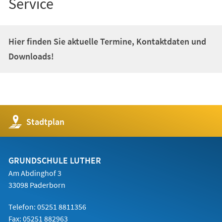
Service
Hier finden Sie aktuelle Termine, Kontaktdaten und
Downloads!
(Öffnet
Stadtplan
in
einem
neuen
Tab)
GRUNDSCHULE LUTHER
Am Abdinghof 3
33098 Paderborn
Telefon: 05251 8811356
Fax: 05251 882963