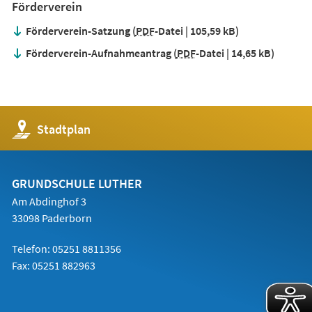
Förderverein
Förderverein-Satzung
PDF
-Datei
105,59 kB
Förderverein-Aufnahmeantrag
PDF
-Datei
14,65 kB
(Öffnet
Stadtplan
in
einem
neuen
Tab)
GRUNDSCHULE LUTHER
Am Abdinghof 3
33098 Paderborn
Telefon: 05251 8811356
Fax: 05251 882963