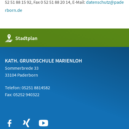
52 51 88 15 92, Fax 0 52 51 88 20 14, E-Mail:
datenschutz
pade
rborn
de
(Öffnet
Stadtplan
in
einem
neuen
Tab)
KATH. GRUNDSCHULE MARIENLOH
Sommerbrede 33
33104 Paderborn
Telefon:
05251 8814582
Fax: 05252 940322