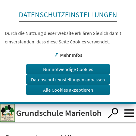
Inhalt anspringen
DATENSCHUTZEINSTELLUNGEN
Durch die Nutzung dieser Website erklären Sie sich damit
einverstanden, dass diese Seite Cookies verwendet.
(Öffnet
Mehr Infos
in
einem
Nur notwendige Cookies
neuen
Tab)
Datenschutzeinstellungen anpassen
Alle Cookies akzeptieren
Visuelle
Grundschule Marienloh
Assistenzsoftware
öffnen.