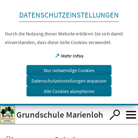
Inhalt anspringen
DATENSCHUTZEINSTELLUNGEN
Durch die Nutzung dieser Website erklären Sie sich damit
einverstanden, dass diese Seite Cookies verwendet.
(Öffnet
Mehr Infos
in
einem
Nur notwendige Cookies
neuen
Tab)
Datenschutzeinstellungen anpassen
Alle Cookies akzeptieren
Visuelle
Grundschule Marienloh
Assistenzsoftware
öffnen.