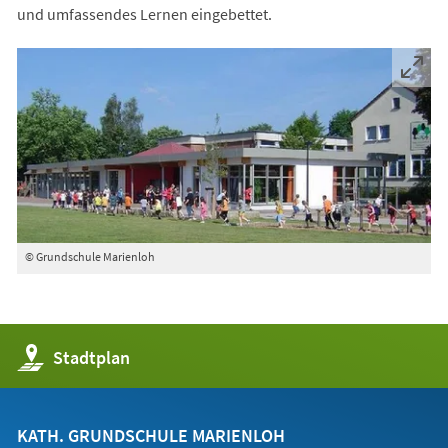
und umfassendes Lernen eingebettet.
© Grundschule Marienloh
(Öffnet
Stadtplan
in
einem
neuen
Tab)
KATH. GRUNDSCHULE MARIENLOH