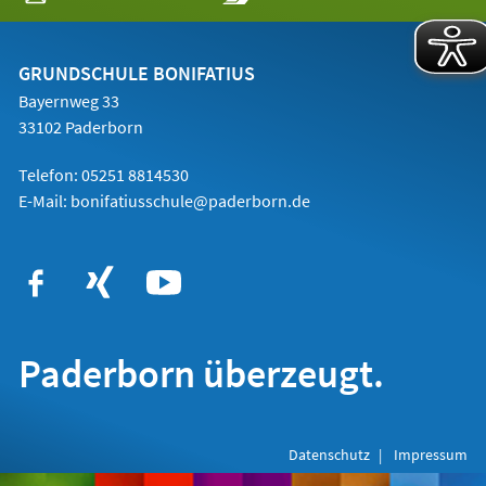
in
einem
neuen
Tab)
GRUNDSCHULE BONIFATIUS
Bayernweg 33
33102 Paderborn
Telefon: 05251 8814530
E-Mail:
bonifatiusschule@paderborn.de
Paderborn überzeugt.
Datenschutz
Impressum