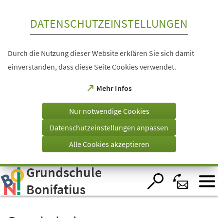
Inhalt anspringen
DATENSCHUTZEINSTELLUNGEN
Durch die Nutzung dieser Website erklären Sie sich damit
einverstanden, dass diese Seite Cookies verwendet.
(Öffnet
Mehr Infos
in
einem
Nur notwendige Cookies
neuen
Tab)
Datenschutzeinstellungen anpassen
Alle Cookies akzeptieren
Grundschule
Visuelle
Assistenzsoftware
öffnen.
Bonifatius