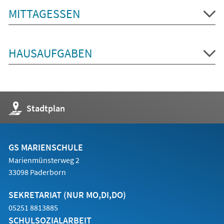
MITTAGESSEN
HAUSAUFGABEN
(Öffnet
Stadtplan
in
einem
neuen
Tab)
GS MARIENSCHULE
Marienmünsterweg 2
33098 Paderborn
SEKRETARIAT (NUR MO,DI,DO)
05251 8813885
SCHULSOZIALARBEIT