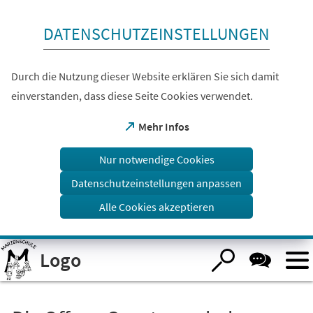
Inhalt anspringen
DATENSCHUTZEINSTELLUNGEN
Durch die Nutzung dieser Website erklären Sie sich damit
einverstanden, dass diese Seite Cookies verwendet.
(Öffnet
Mehr Infos
in
einem
Nur notwendige Cookies
neuen
Tab)
Datenschutzeinstellungen anpassen
Alle Cookies akzeptieren
Visuelle
Logo
Assistenzsoftware
öffnen.