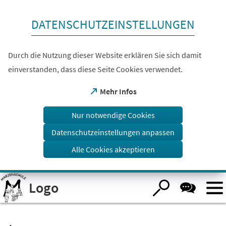
Inhalt anspringen
DATENSCHUTZEINSTELLUNGEN
Durch die Nutzung dieser Website erklären Sie sich damit
einverstanden, dass diese Seite Cookies verwendet.
(Öffnet
Mehr Infos
in
einem
Nur notwendige Cookies
neuen
Tab)
Datenschutzeinstellungen anpassen
Alle Cookies akzeptieren
Visuelle
Logo
Assistenzsoftware
öffnen.