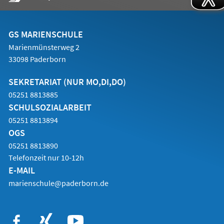
in
einem
neuen
Tab)
GS MARIENSCHULE
Marienmünsterweg 2
33098 Paderborn
SEKRETARIAT (NUR MO,DI,DO)
05251 8813885
SCHULSOZIALARBEIT
05251 8813894
OGS
05251 8813890
Telefonzeit nur 10-12h
E-MAIL
marienschule@paderborn.de