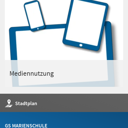
Mediennutzung
(Öffnet
Stadtplan
in
einem
neuen
Tab)
GS MARIENSCHULE