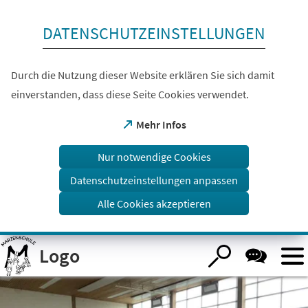
Inhalt anspringen
DATENSCHUTZEINSTELLUNGEN
Durch die Nutzung dieser Website erklären Sie sich damit
einverstanden, dass diese Seite Cookies verwendet.
(Öffnet
Mehr Infos
in
einem
Nur notwendige Cookies
neuen
Tab)
Datenschutzeinstellungen anpassen
Alle Cookies akzeptieren
Visuelle
Logo
Assistenzsoftware
öffnen.