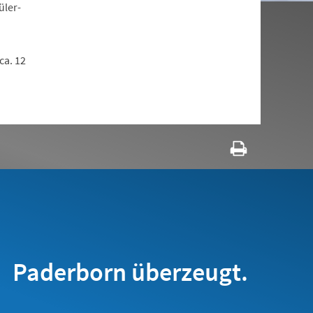
üler-
ca. 12
Paderborn überzeugt.