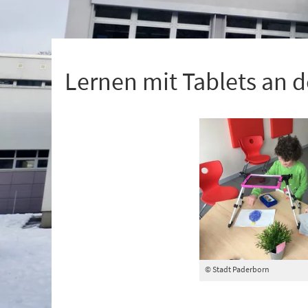
+
1
Lernen mit Tablets an 
© Stadt Paderborn