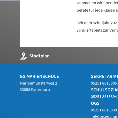
sammelten wir Spenden 
Geräte für jede Klasse 
Seit dem Schuljahr 202
Schülertablets zur Ver
(Öffnet
Stadtplan
in
einem
neuen
Tab)
GS MARIENSCHULE
SEKRETARIAT
Marienmünsterweg 2
05251 8813885
33098 Paderborn
SCHULSOZIA
05251 8813894
OGS
05251 8813890
Telefonzeit nu