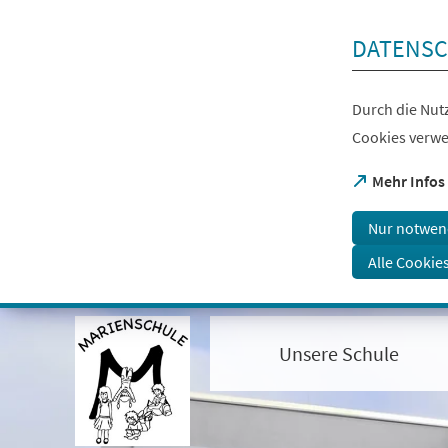
Inhalt anspringen
DATENSC
Durch die Nutz
Cookies verwe
(Öffnet
Mehr Infos
in
einem
Nur notwen
neuen
Tab)
Alle Cookie
Visuelle
Assistenzsoftware
öffnen.
Unsere Schule
Mit
der
Tastatur
erreichbar
über
ALT