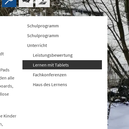
Schulprogramm
Schulprogramm
Unterricht
dt
Leistungsbewertung
Lernen mit Tablets
iPads
Fachkonferenzen
den alle
Haus des Lernens
boards,
llose
ie Kinder
n,