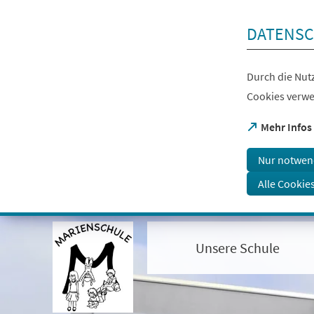
Inhalt anspringen
DATENSC
Durch die Nutz
Cookies verwe
(Öffnet
Mehr Infos
in
einem
Nur notwen
neuen
Tab)
Alle Cookie
Visuelle
Assistenzsoftware
öffnen.
Unsere Schule
Mit
der
Tastatur
erreichbar
über
ALT