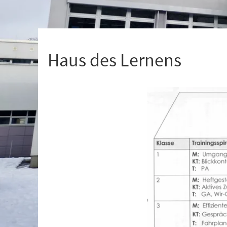
+
1
Haus des Lernens