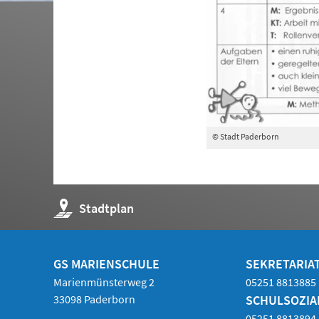
© Stadt Paderborn
(Öffnet
Stadtplan
in
einem
neuen
Tab)
GS MARIENSCHULE
SEKRETARIAT
Marienmünsterweg 2
05251 8813885
33098 Paderborn
SCHULSOZIA
05251 8813894