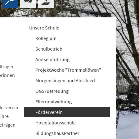
Unsere Schule
Kollegium
Schulbetrieb
Amtseinführung
lträger
Projektwoche "Trommellöwen"
erinnen
Morgensingen und Abschied
OGS/Betreuung
Elternmitwirkung
derverein
Förderverein
 Ihre
Hospitationsschule
eträgen
BildungshausPartner