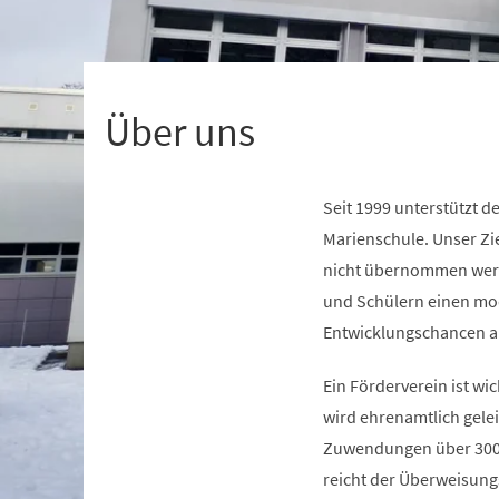
+
1
Über uns
Seit 1999 unterstützt d
Marienschule. Unser Zie
nicht übernommen werd
und Schülern einen mo
Entwicklungschancen al
Ein Förderverein ist wi
wird ehrenamtlich geleis
Zuwendungen über 300 
reicht der Überweisung