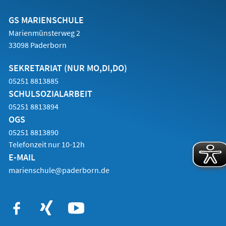
neuen
Tab)
GS MARIENSCHULE
Marienmünsterweg 2
33098 Paderborn
SEKRETARIAT (NUR MO,DI,DO)
05251 8813885
SCHULSOZIALARBEIT
05251 8813894
OGS
05251 8813890
Telefonzeit nur 10-12h
E-MAIL
marienschule@paderborn.de