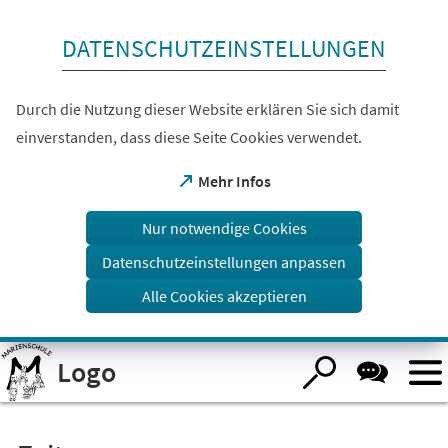
Inhalt anspringen
DATENSCHUTZEINSTELLUNGEN
Durch die Nutzung dieser Website erklären Sie sich damit
einverstanden, dass diese Seite Cookies verwendet.
(Öffnet
Mehr Infos
in
einem
Nur notwendige Cookies
neuen
Tab)
Datenschutzeinstellungen anpassen
Alle Cookies akzeptieren
Visuelle
Logo
Assistenzsoftware
öffnen.