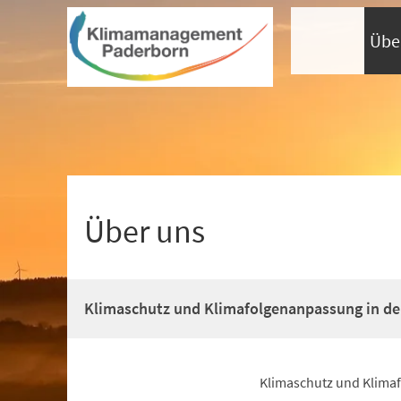
Visuelle
Inhalt anspringen
Assistenzsoftware
öffnen.
Übe
Mit
der
Tastatur
erreichbar
über
ALT
+
1
Über uns
Klimaschutz und Klimafolgenanpassung in de
Klimaschutz und Klimafo