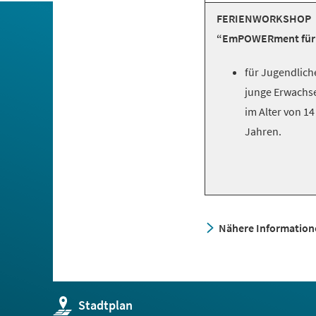
FERIENWORKSHOP
“EmPOWERment für 
für Jugendlich
junge Erwachs
im Alter von 14
Jahren.
Nähere Informatione
(Öffnet
Stadtplan