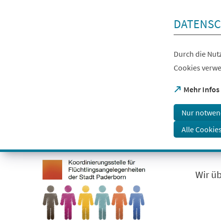
Inhalt anspringen
DATENSC
Durch die Nutz
Cookies verwe
(Öffnet
Mehr Infos
in
einem
Nur notwen
neuen
Tab)
Alle Cookie
Visuelle
Assistenzsoftware
öffnen.
Wir ü
Mit
der
Tastatur
erreichbar
über
ALT