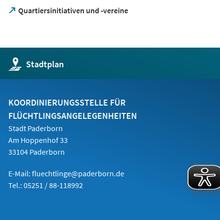
(Öffnet
Quartiersinitiativen und -vereine
in
einem
neuen
Tab)
(Öffnet
Stadtplan
in
einem
neuen
Tab)
KOORDINIERUNGSSTELLE FÜR
FLÜCHTLINGSANGELEGENHEITEN
Stadt Paderborn
Am Hoppenhof 33
33104 Paderborn
E-Mail:
fluechtlinge@paderborn.de
Tel.: 05251 / 88-118992