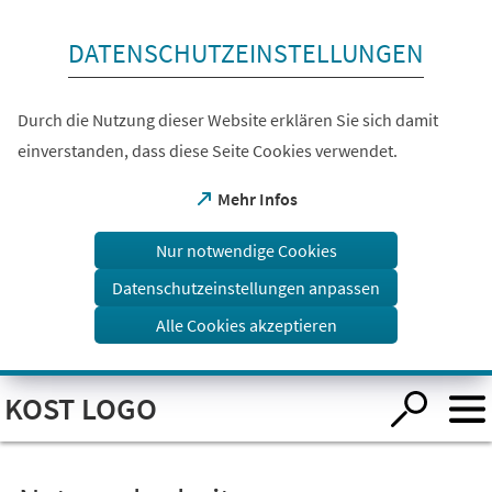
Inhalt anspringen
DATENSCHUTZEINSTELLUNGEN
Durch die Nutzung dieser Website erklären Sie sich damit
einverstanden, dass diese Seite Cookies verwendet.
(Öffnet
Mehr Infos
in
einem
Nur notwendige Cookies
neuen
Tab)
Datenschutzeinstellungen anpassen
Alle Cookies akzeptieren
Visuelle
KOST LOGO
Assistenzsoftware
öffnen.