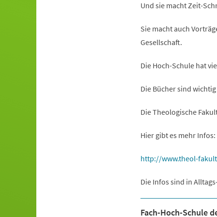
Und sie macht Zeit-Schr
Sie macht auch Vorträg
Gesellschaft.
Die Hoch-Schule hat vie
Die Bücher sind wichtig
Die Theologische Fakul
Hier gibt es mehr Infos:
(Öffnet
http://www.theol-fakul
in
Die Infos sind in Alltag
einem
neuen
Fach-Hoch-Schule de
Tab)