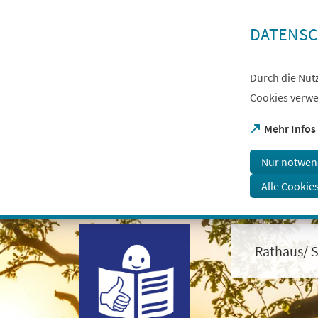
Inhalt anspringen
DATENSC
Durch die Nutz
Cookies verwe
(Öffnet
Mehr Infos
in
einem
Nur notwen
neuen
Tab)
Alle Cookie
Visuelle
Assistenzsoftware
öffnen.
Rathaus/ S
Mit
der
Tastatur
erreichbar
über
ALT