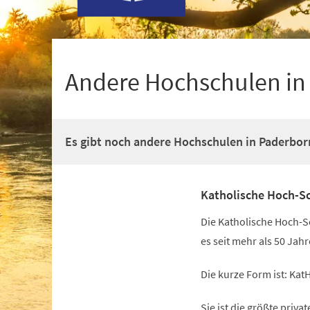
+
1
Andere Hochschulen in
Es gibt noch andere Hochschulen in Paderbor
Katholische Hoch-S
Die Katholische Hoch-S
es seit mehr als 50 Jahr
Die kurze Form ist: Ka
Sie ist die größte priv