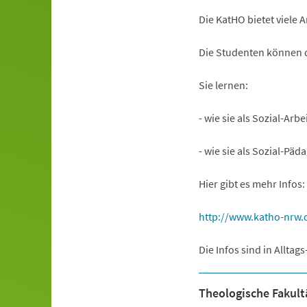
Die KatHO bietet viele 
Die Studenten können d
Sie lernen:
- wie sie als Sozial-Arb
- wie sie als Sozial-Pä
Hier gibt es mehr Infos:
(Öffnet
http://www.katho-nrw.
in
Die Infos sind in Alltag
einem
neuen
Theologische Fakult
Tab)