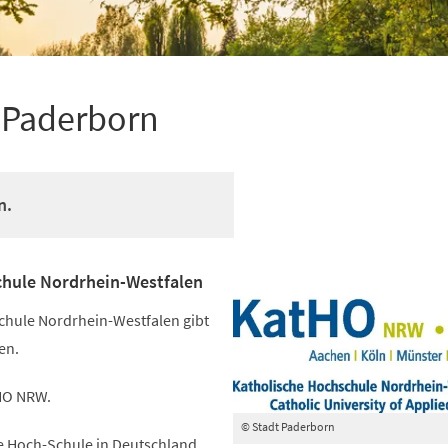
 Paderborn
n.
chule Nordrhein-Westfalen
chule Nordrhein-Westfalen gibt
en.
tHO NRW.
© Stadt Paderborn
ate Hoch-Schule in Deutschland.