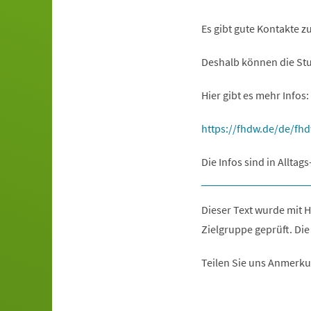
Es gibt gute Kontakte zu
Deshalb können die Stu
Hier gibt es mehr Infos:
(Öffnet
https://fhdw.de/de/f
in
Die Infos sind in Alltag
einem
neuen
Tab)
Dieser Text wurde mit H
Zielgruppe geprüft. Die
Teilen Sie uns Anmerku