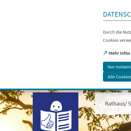
Inhalt anspringen
DATENSC
Durch die Nutz
Cookies verwe
(Öffnet
Mehr Infos
in
einem
Nur notwen
neuen
Tab)
Alle Cookie
Visuelle
Assistenzsoftware
öffnen.
Rathaus/ S
Mit
der
Tastatur
erreichbar
über
ALT