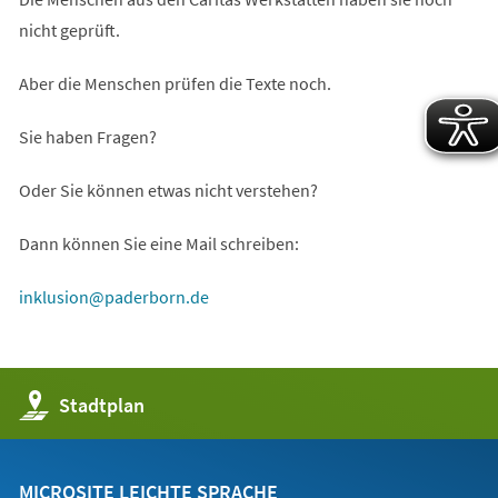
nicht geprüft.
Aber die Menschen prüfen die Texte noch.
Sie haben Fragen?
Oder Sie können etwas nicht verstehen?
Dann können Sie eine Mail schreiben:
inklusion
paderborn
de
(Öffnet
Stadtplan
in
einem
neuen
Tab)
MICROSITE LEICHTE SPRACHE