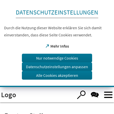
Inhalt anspringen
DATENSCHUTZEINSTELLUNGEN
Durch die Nutzung dieser Website erklären Sie sich damit
einverstanden, dass diese Seite Cookies verwendet.
(Öffnet
Mehr Infos
in
einem
Nur notwendige Cookies
neuen
Tab)
Datenschutzeinstellungen anpassen
Alle Cookies akzeptieren
Visuelle
Logo
Assistenzsoftware
öffnen.