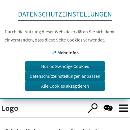
Inhalt anspringen
DATENSCHUTZEINSTELLUNGEN
Durch die Nutzung dieser Website erklären Sie sich damit
einverstanden, dass diese Seite Cookies verwendet.
(Öffnet
Mehr Infos
in
einem
Nur notwendige Cookies
neuen
Tab)
Datenschutzeinstellungen anpassen
Alle Cookies akzeptieren
Visuelle
Logo
Assistenzsoftware
öffnen.