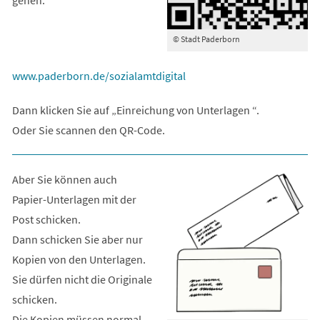
© Stadt Paderborn
(Öffnet
www.paderborn.de/sozialamtdigital
in
Dann klicken Sie auf „Einreichung von Unterlagen “.
einem
Oder Sie scannen den QR-Code.
neuen
Tab)
Aber Sie können auch
Papier-Unterlagen mit der
Post schicken.
Dann schicken Sie aber nur
Kopien von den Unterlagen.
Sie dürfen nicht die Originale
schicken.
Die Kopien müssen normal