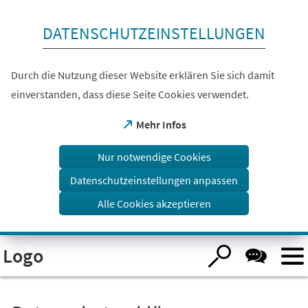
Inhalt anspringen
DATENSCHUTZEINSTELLUNGEN
Durch die Nutzung dieser Website erklären Sie sich damit
einverstanden, dass diese Seite Cookies verwendet.
(Öffnet
Mehr Infos
in
einem
Nur notwendige Cookies
neuen
Tab)
Datenschutzeinstellungen anpassen
Alle Cookies akzeptieren
Visuelle
Logo
Assistenzsoftware
öffnen.