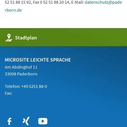
52 51 88 15 92, Fax 0 52 51 88 20 14, E-Mail:
datenschutz
pade
rborn
de
(Öffnet
Stadtplan
in
einem
neuen
Tab)
MICROSITE LEICHTE SPRACHE
Am Abdinghof 11
33098 Paderborn
Telefon: +49 5251 88-0
Fax: