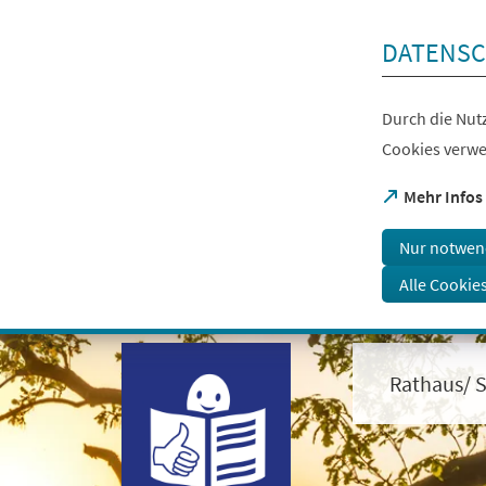
Inhalt anspringen
DATENSC
Durch die Nutz
Cookies verwe
(Öffnet
Mehr Infos
in
einem
Nur notwen
neuen
Tab)
Alle Cookie
Visuelle
Assistenzsoftware
öffnen.
Rathaus/ S
Mit
der
Tastatur
erreichbar
über
ALT