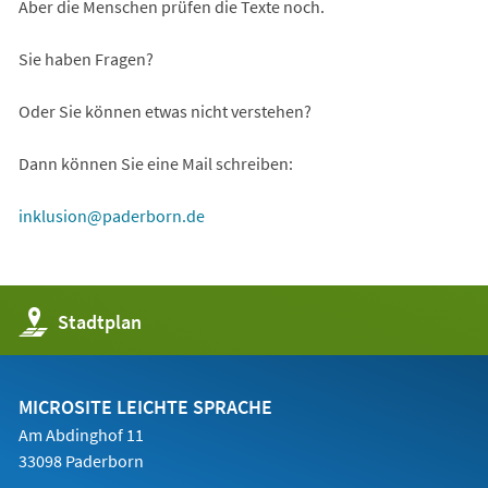
Aber die Menschen prüfen die Texte noch.
Sie haben Fragen?
Oder Sie können etwas nicht verstehen?
Dann können Sie eine Mail schreiben:
inklusion
paderborn
de
(Öffnet
Stadtplan
in
einem
neuen
Tab)
MICROSITE LEICHTE SPRACHE
Am Abdinghof 11
33098 Paderborn