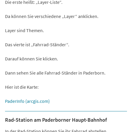
Die erste heißt: „Layer-Liste“.
Da können Sie verschiedene „Layer“ anklicken.
Layer sind Themen.
Das vierte ist „Fahrrad-Ständer“.
Darauf können Sie klicken.
Dann sehen Sie alle Fahrrad-Ständer in Paderborn.
Hier ist die Karte:
(Öffnet
PaderInfo (arcgis.com)
in
einem
Rad-Station am Paderborner Haupt-Bahnhof
neuen
In der Rad-Station können Sie ihr Fahrrad abstellen.