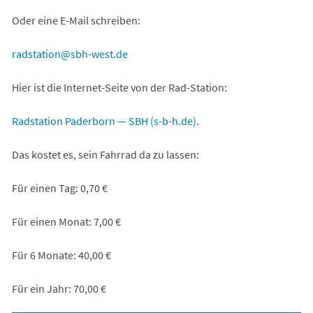
Oder eine E-Mail schreiben:
radstation
sbh-west
de
Hier ist die Internet-Seite von der Rad-Station:
(Öffnet
Radstation Paderborn — SBH (s-b-h.de)
.
in
Das kostet es, sein Fahrrad da zu lassen:
einem
neuen
Für einen Tag: 0,70 €
Tab)
Für einen Monat: 7,00 €
Für 6 Monate: 40,00 €
Für ein Jahr: 70,00 €