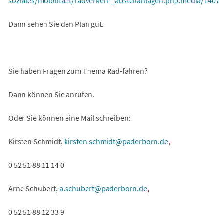
soziales/mobilitaet/radverkehr_abstellanlagen.php.media/14
(Öffnet
Dann sehen Sie den Plan gut.
in
einem
neuen
Tab)
Sie haben Fragen zum Thema Rad-fahren?
Dann können Sie anrufen.
Oder Sie können eine Mail schreiben:
Kirsten Schmidt,
kirsten.schmidt
paderborn
de
,
0 52 51 88 11 14 0
Arne Schubert,
a.schubert
paderborn
de
,
0 52 51 88 12 33 9