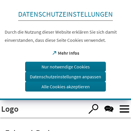
Inhalt anspringen
DATENSCHUTZEINSTELLUNGEN
Durch die Nutzung dieser Website erklären Sie sich damit
einverstanden, dass diese Seite Cookies verwendet.
(Öffnet
Mehr Infos
in
einem
Nur notwendige Cookies
neuen
Tab)
Datenschutzeinstellungen anpassen
Alle Cookies akzeptieren
Visuelle
Logo
Assistenzsoftware
öffnen.