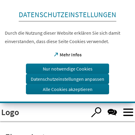
Inhalt anspringen
DATENSCHUTZEINSTELLUNGEN
Durch die Nutzung dieser Website erklären Sie sich damit
einverstanden, dass diese Seite Cookies verwendet.
(Öffnet
Mehr Infos
in
einem
Nur notwendige Cookies
neuen
Tab)
Datenschutzeinstellungen anpassen
Alle Cookies akzeptieren
Visuelle
Logo
Assistenzsoftware
öffnen.