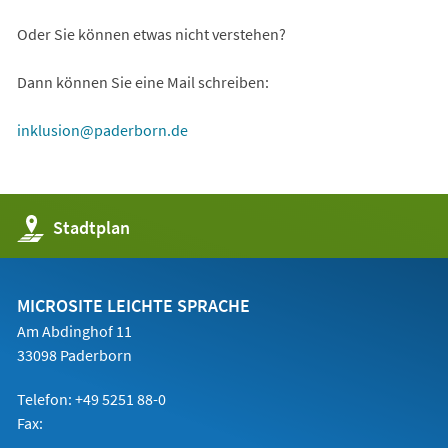
Oder Sie können etwas nicht verstehen?
Dann können Sie eine Mail schreiben:
inklusion
paderborn
de
(Öffnet
Stadtplan
in
einem
neuen
Tab)
MICROSITE LEICHTE SPRACHE
Am Abdinghof 11
33098 Paderborn
Telefon: +49 5251 88-0
Fax: