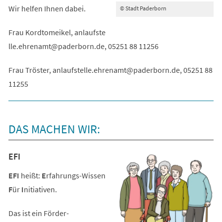
Wir helfen Ihnen dabei.
© Stadt Paderborn
Frau Kordtomeikel,
anlaufste
lle.ehrenamt
paderborn
de
, 05251 88 11256
Frau Tröster,
anlaufstelle.ehrenamt
paderborn
de
, 05251 88
11255
DAS MACHEN WIR:
EFI
EFI
heißt:
E
rfahrungs-Wissen
F
ür
I
nitiativen.
Das ist ein Förder-