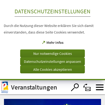
Inhalt anspringen
DATENSCHUTZEINSTELLUNGEN
Durch die Nutzung dieser Website erklären Sie sich damit
einverstanden, dass diese Seite Cookies verwendet.
(Öffnet
Mehr Infos
in
einem
Nur notwendige Cookies
neuen
Tab)
Datenschutzeinstellungen anpassen
Alle Cookies akzeptieren
Visuelle
Veranstaltungen
Assistenzsoftware
öffnen.