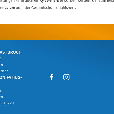
istungen kann auch ein
Q-Vermerk
erworben werden, der zum Bes
mnasium
oder der Gesamtschule qualifiziert.
MASTBRUCH
0
rn
-2827
ONIFATIUS-
3
rn
 8813720