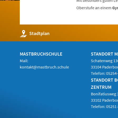
Mit besonders guten Le
Oberstufe an einem
Gy
(Öffnet
Stadtplan
in
einem
neuen
Tab)
MASTBRUCHSCHULE
STANDORT 
Mail:
Schatenweg 13
kontakt@mastbruch.schule
33104 Paderbo
Telefon:
05254
STANDORT B
ZENTRUM
Bonifatiusweg 
33102 Paderbo
Telefon:
05251