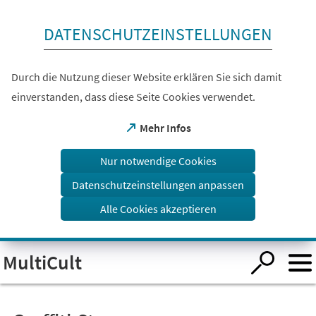
Inhalt anspringen
DATENSCHUTZEINSTELLUNGEN
Durch die Nutzung dieser Website erklären Sie sich damit
einverstanden, dass diese Seite Cookies verwendet.
(Öffnet
Mehr Infos
in
einem
Nur notwendige Cookies
neuen
Tab)
Datenschutzeinstellungen anpassen
Alle Cookies akzeptieren
Visuelle
MultiCult
Assistenzsoftware
öffnen.