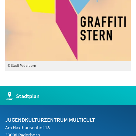
© Stadt Paderborn
(Öffnet
Stadtplan
in
einem
neuen
Tab)
JUGENDKULTURZENTRUM MULTICULT
Am Haxthausenhof 18
33098 Paderborn