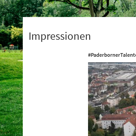
+
1
Impressionen
#PaderbornerTalente