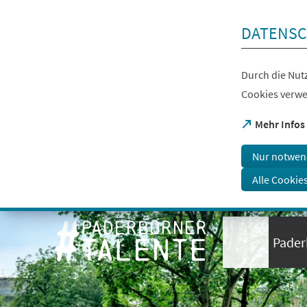
Inhalt anspringen
DATENSC
Durch die Nutz
Cookies verwe
(Öffnet
Mehr Infos
in
einem
Nur notwen
neuen
Tab)
Alle Cookie
Visuelle
Assistenzsoftware
öffnen.
Pader
Mit
der
Tastatur
erreichbar
über
ALT