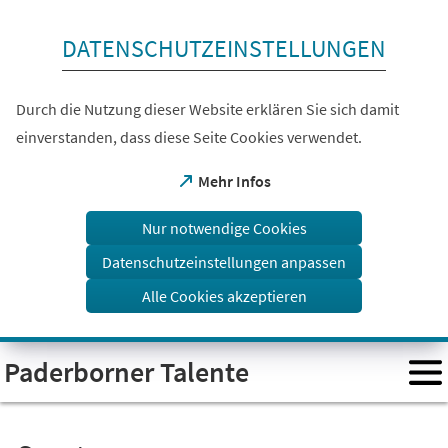
Inhalt anspringen
DATENSCHUTZEINSTELLUNGEN
Durch die Nutzung dieser Website erklären Sie sich damit
einverstanden, dass diese Seite Cookies verwendet.
(Öffnet
Mehr Infos
in
einem
Nur notwendige Cookies
neuen
Tab)
Datenschutzeinstellungen anpassen
Alle Cookies akzeptieren
Visuelle
Paderborner Talente
Assistenzsoftware
öffnen.