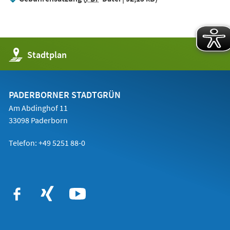
(Öffnet
Stadtplan
in
einem
neuen
Tab)
PADERBORNER STADTGRÜN
Am Abdinghof 11
33098 Paderborn
Telefon: +49 5251 88-0