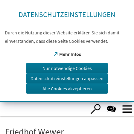
Inhalt anspringen
DATENSCHUTZEINSTELLUNGEN
Durch die Nutzung dieser Website erklären Sie sich damit
einverstanden, dass diese Seite Cookies verwendet.
(Öffnet
Mehr Infos
in
einem
Nur notwendige Cookies
neuen
Tab)
Datenschutzeinstellungen anpassen
Alle Cookies akzeptieren
Visuelle
Assistenzsoftware
öffnen.
Friedhof Wewer