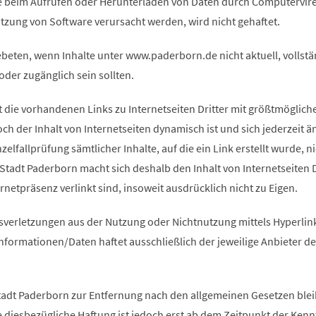
e beim Aufrufen oder Herunterladen von Daten durch Computervir
utzung von Software verursacht werden, wird nicht gehaftet.
beten, wenn Inhalte unter www.paderborn.de nicht aktuell, vollstä
 oder zugänglich sein sollten.
 die vorhandenen Links zu Internetseiten Dritter mit größtmöglich
doch der Inhalt von Internetseiten dynamisch ist und sich jederzeit 
nzelfallprüfung sämtlicher Inhalte, auf die ein Link erstellt wurde, ni
 Stadt Paderborn macht sich deshalb den Inhalt von Internetseiten D
rnetpräsenz verlinkt sind, insoweit ausdrücklich nicht zu Eigen.
verletzungen aus der Nutzung oder Nichtnutzung mittels Hyperlin
formationen/Daten haftet ausschließlich der jeweilige Anbieter de
Stadt Paderborn zur Entfernung nach den allgemeinen Gesetzen blei
 diesbezügliche Haftung ist jedoch erst ab dem Zeitpunkt der Kenn