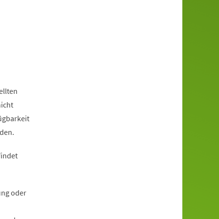
ellten
icht
fügbarkeit
den.
findet
ung oder