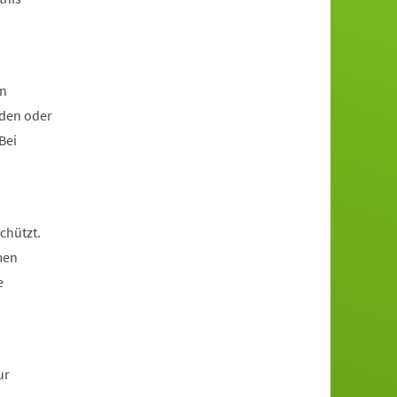
rn
lden oder
Bei
chützt.
men
e
ur