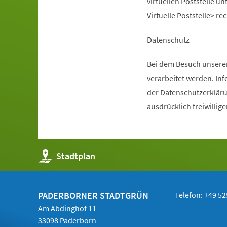
virtuellen Poststelle u
Virtuelle Poststelle> r
Datenschutz
Bei dem Besuch unserer
verarbeitet werden. In
der Datenschutzerkläru
ausdrücklich freiwillige
(Öffnet
Stadtplan
in
einem
neuen
Tab)
PADERBORNER STADTGRÜN
Telefon: +49 52
Am Abdinghof 11
33098 Paderborn