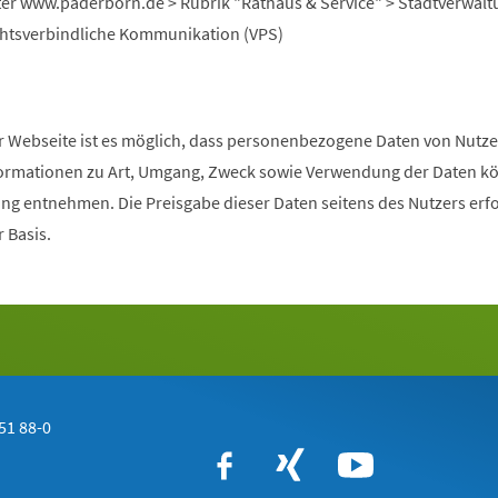
nter www.paderborn.de > Rubrik "Rathaus & Service" > Stadtverwalt
echtsverbindliche Kommunikation (VPS)
 Webseite ist es möglich, dass personenbezogene Daten von Nutz
formationen zu Art, Umgang, Zweck sowie Verwendung der Daten k
ng entnehmen. Die Preisgabe dieser Daten seitens des Nutzers erfo
r Basis.
51 88-0