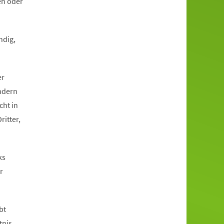
en oder
ndig,
er
ändern
cht in
ritter,
ks
r
bt
tnis