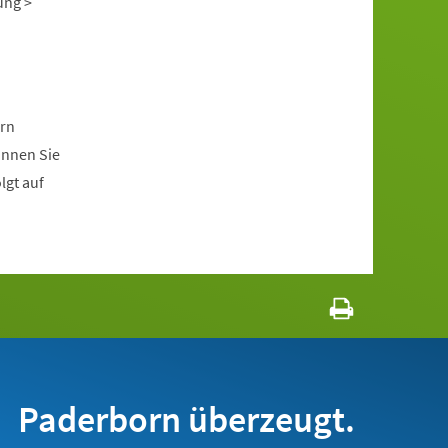
ung >
ern
önnen Sie
lgt auf
Paderborn überzeugt.