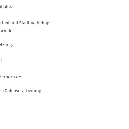
nhalte:
arbeit und Stadtmarketing
orn
de
etzung:
t
derborn
de
die Datenverarbeitung