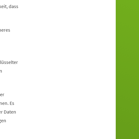
eit, dass
heres
lüsselter
n
er
nen. Es
er Daten
gen