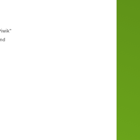
Piwik"
und