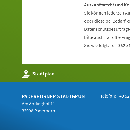
Auskunftsrecht und Ko
Sie können jederzeit A
oder diese bei Bedarf k
Datenschutzbeauftragte 
bitte auch, falls Sie F
Sie wie folgt: Tel. 0 52 5
(Öffnet
Stadtplan
in
einem
neuen
Tab)
PADERBORNER STADTGRÜN
Telefon: +49 52
Am Abdinghof 11
33098 Paderborn