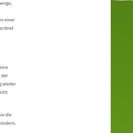
menge,
en einer
eordnet
eine
 der
g wieder
icht
ie die
hindern.