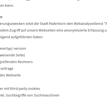
ren kann.
en
erungszwecken setzt die Stadt Paderborn den Webanalysedienst "
i jedem Zugriff auf unsere Webseiten eine anonymisierte Erfassung 
olgend aufgeführten Daten:
sertyp/-version
rweisende Seite)
greifenden Rechners
ranfrage
 der Webseite
r mit third party cookies
inkl. Suchbegriffe von Suchmaschinen