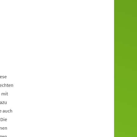
iese
rechten
 mit
dazu
e auch
 Die
enen
igen