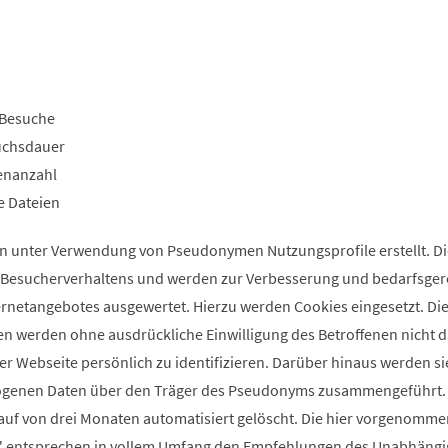
Besuche
uchsdauer
enanzahl
e Dateien
n unter Verwendung von Pseudonymen Nutzungsprofile erstellt. D
s Besucherverhaltens und werden zur Verbesserung und bedarfsge
ernetangebotes ausgewertet. Hierzu werden Cookies eingesetzt. Die
n werden ohne ausdrückliche Einwilligung des Betroffenen nicht 
er Webseite persönlich zu identifizieren. Darüber hinaus werden si
ogenen Daten über den Träger des Pseudonyms zusammengeführt.
uf von drei Monaten automatisiert gelöscht. Die hier vorgenomm
ik" entsprechen in vollem Umfang den Empfehlungen des Unabhäng