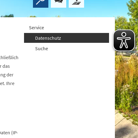
Service
Datenschutz
Suche
hließlich
r das
ung der
t. Ihre
aten (IP-