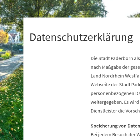
+
1
Datenschutzerklärung
Die Stadt Paderborn als
nach Maßgabe der gese
Land Nordrhein Westfal
Webseite der Stadt Pad
personenbezogenen Date
weitergegeben. Es wird
Dienstleister die Vorsc
Speicherung von Date
Bei jedem Besuch der W