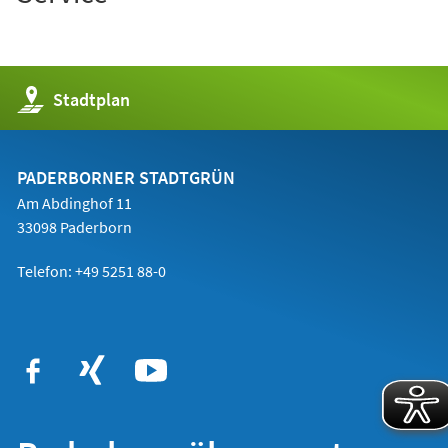
(Öffnet
Stadtplan
in
einem
neuen
Tab)
PADERBORNER STADTGRÜN
Am Abdinghof 11
33098 Paderborn
Telefon: +49 5251 88-0