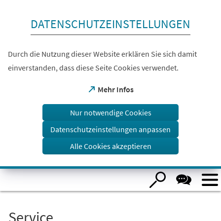
Inhalt anspringen
DATENSCHUTZEINSTELLUNGEN
Durch die Nutzung dieser Website erklären Sie sich damit
einverstanden, dass diese Seite Cookies verwendet.
(Öffnet
Mehr Infos
in
einem
Nur notwendige Cookies
neuen
Tab)
Datenschutzeinstellungen anpassen
Alle Cookies akzeptieren
Visuelle
Assistenzsoftware
öffnen.
Service