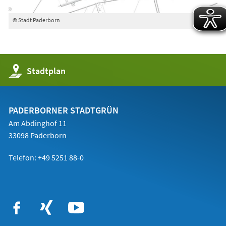
© Stadt Paderborn
(Öffnet
Stadtplan
in
einem
neuen
Tab)
PADERBORNER STADTGRÜN
Am Abdinghof 11
33098 Paderborn
Telefon: +49 5251 88-0