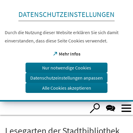
Inhalt anspringen
DATENSCHUTZEINSTELLUNGEN
Durch die Nutzung dieser Website erklären Sie sich damit
einverstanden, dass diese Seite Cookies verwendet.
(Öffnet
Mehr Infos
in
einem
Nur notwendige Cookies
neuen
Tab)
Datenschutzeinstellungen anpassen
Alle Cookies akzeptieren
Visuelle
Assistenzsoftware
öffnen.
Lesegarten der Stadtbibliothek