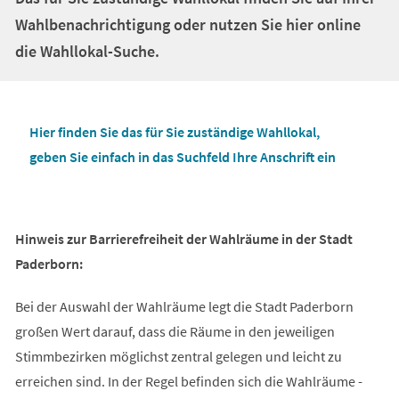
Wahlbenachrichtigung oder nutzen Sie hier online
die Wahllokal-Suche.
(Öffnet
Hier finden Sie das für Sie zuständige Wahllokal,
in
(Öffnet
geben Sie einfach in das Suchfeld Ihre Anschrift ein
einem
in
neuen
einem
Tab)
neuen
Hinweis zur Barrierefreiheit der Wahlräume in der Stadt
Tab)
Paderborn:
Bei der Auswahl der Wahlräume legt die Stadt Paderborn
großen Wert darauf, dass die Räume in den jeweiligen
Stimmbezirken möglichst zentral gelegen und leicht zu
erreichen sind. In der Regel befinden sich die Wahlräume -