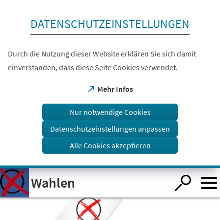
Inhalt anspringen
DATENSCHUTZEINSTELLUNGEN
Durch die Nutzung dieser Website erklären Sie sich damit
einverstanden, dass diese Seite Cookies verwendet.
(Öffnet
Mehr Infos
in
einem
Nur notwendige Cookies
neuen
Tab)
Datenschutzeinstellungen anpassen
Alle Cookies akzeptieren
Visuelle
Wahlen
Assistenzsoftware
öffnen.