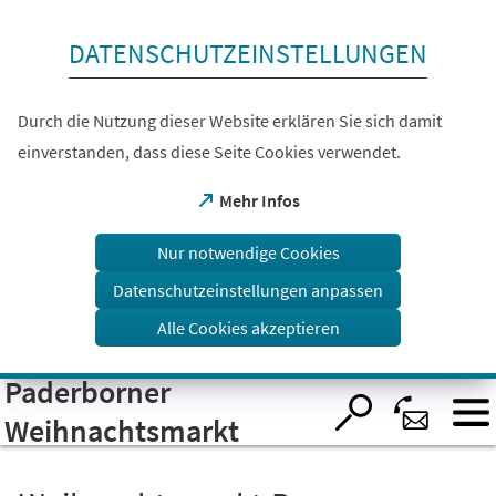
Inhalt anspringen
DATENSCHUTZEINSTELLUNGEN
Durch die Nutzung dieser Website erklären Sie sich damit
einverstanden, dass diese Seite Cookies verwendet.
(Öffnet
Mehr Infos
in
einem
Nur notwendige Cookies
neuen
Tab)
Datenschutzeinstellungen anpassen
Alle Cookies akzeptieren
Paderborner
Visuelle
Assistenzsoftware
öffnen.
Weihnachtsmarkt