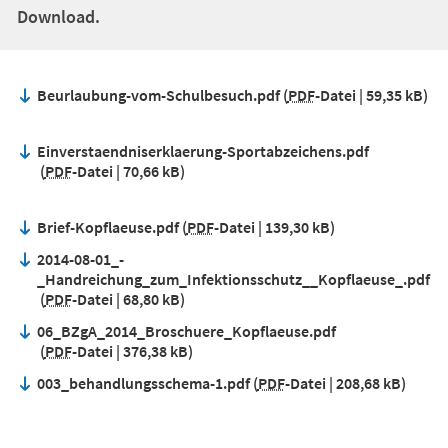
Download.
Beurlaubung-vom-Schulbesuch.pdf
PDF
-Datei
59,35 kB
Einverstaendniserklaerung-Sportabzeichens.pdf
PDF
-Datei
70,66 kB
Brief-Kopflaeuse.pdf
PDF
-Datei
139,30 kB
2014-08-01_-
_Handreichung_zum_Infektionsschutz__Kopflaeuse_.pdf
PDF
-Datei
68,80 kB
06_BZgA_2014_Broschuere_Kopflaeuse.pdf
PDF
-Datei
376,38 kB
003_behandlungsschema-1.pdf
PDF
-Datei
208,68 kB