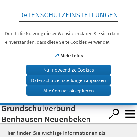
Inhalt anspringen
DATENSCHUTZEINSTELLUNGEN
Durch die Nutzung dieser Website erklären Sie sich damit
einverstanden, dass diese Seite Cookies verwendet.
(Öffnet
Mehr Infos
in
einem
Nur notwendige Cookies
neuen
Tab)
Datenschutzeinstellungen anpassen
Alle Cookies akzeptieren
Grundschulverbund
Visuelle
Assistenzsoftware
öffnen.
Benhausen Neuenbeken
Hier finden Sie wichtige Informationen als