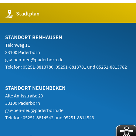
(Öffnet
Stadtplan
in
einem
neuen
Tab)
STANDORT BENHAUSEN
Teichweg 11
33100 Paderborn
gsv-ben-neu@paderborn.de
Telefon:
05251-8813780, 05251-8813781 und 05251-8813782
STANDORT NEUENBEKEN
Alte Amtsstraße 29
33100 Paderborn
gsv-ben-neu@paderborn.de
Telefon:
05251-8814542 und 05251-8814543