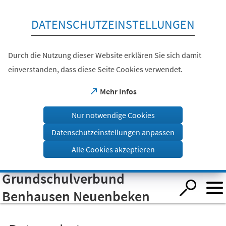
Inhalt anspringen
DATENSCHUTZEINSTELLUNGEN
Durch die Nutzung dieser Website erklären Sie sich damit
einverstanden, dass diese Seite Cookies verwendet.
(Öffnet
Mehr Infos
in
einem
Nur notwendige Cookies
neuen
Tab)
Datenschutzeinstellungen anpassen
Alle Cookies akzeptieren
Grundschulverbund
Visuelle
Assistenzsoftware
öffnen.
Benhausen Neuenbeken