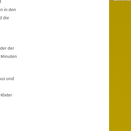
d
en in den
d die
der der
0 Minuten
aus und
Höxter