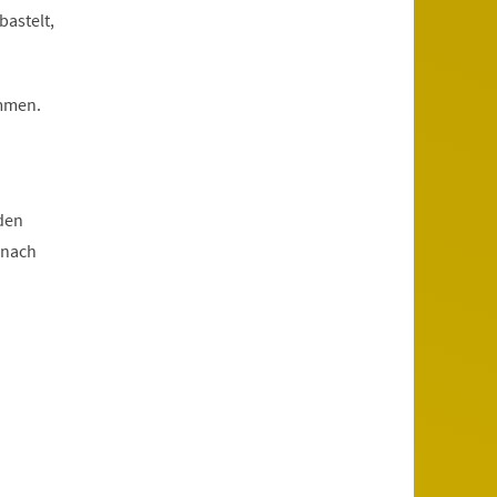
bastelt,
ommen.
den
 nach