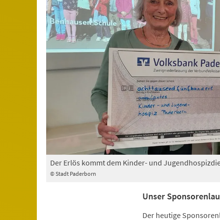
Der Erlös kommt dem Kinder- und Jugendhospizdie
© Stadt Paderborn
Unser Sponsorenlau
Der heutige Sponsorenla