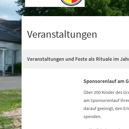
+
1
Veranstaltungen
Veranstaltungen und Feste als Rituale im Jah
Sponsorenlauf am G
Über 200 Kinder des G
am Sponsorenlauf ihrer 
darauf geeinigt, den E
spenden.