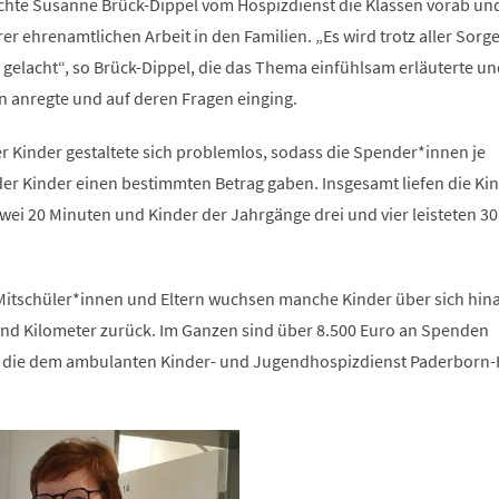
chte Susanne Brück-Dippel vom Hospizdienst die Klassen vorab un
rer ehrenamtlichen Arbeit in den Familien. „Es wird trotz aller Sorg
d gelacht“, so Brück-Dippel, die das Thema einfühlsam erläuterte un
 anregte und auf deren Fragen einging.
 Kinder gestaltete sich problemlos, sodass die Spender*innen je
er Kinder einen bestimmten Betrag gaben. Insgesamt liefen die Kin
wei 20 Minuten und Kinder der Jahrgänge drei und vier leisteten 3
Mitschüler*innen und Eltern wuchsen manche Kinder über sich hin
und Kilometer zurück. Im Ganzen sind über 8.500 Euro an Spenden
ie dem ambulanten Kinder- und Jugendhospizdienst Paderborn-